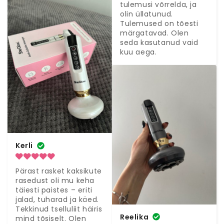
tulemusi võrrelda, ja 
olin üllatunud. 
Tulemused on tõesti 
märgatavad. Olen 
seda kasutanud vaid 
kuu aega.
Kerli
Pärast rasket kaksikute 
rasedust oli mu keha 
täiesti paistes – eriti 
jalad, tuharad ja käed. 
Tekkinud tselluliit häiris 
Reelika
mind tõsiselt. Olen 