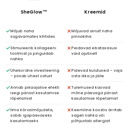
SheGlow™
Kreemid
Mõjub naha
Mõjuvad ainult naha
sügavamates kihtides
pinnakihis
Stimuleerib kollageeni
Peidavad ebatasasusi
tootmist ja pinguldab
vaid ajutiselt
nahka
Ühekordne investeering
Pidevad kulutused – vaja
– piisab ühest ostust
osta ikka ja jälle
Annab pikaajalise efekti
Tulemused kaovad
isegi pärast kasutamise
mõne päevaga pärast
lõpetamist
kasutamise lõpetamist
Ilma kõrvalmõjudeta,
Keemiline koostis ärritab
sobib igapäevaseks
sageli nahka või
kasutamiseks
põhjustab allergiat