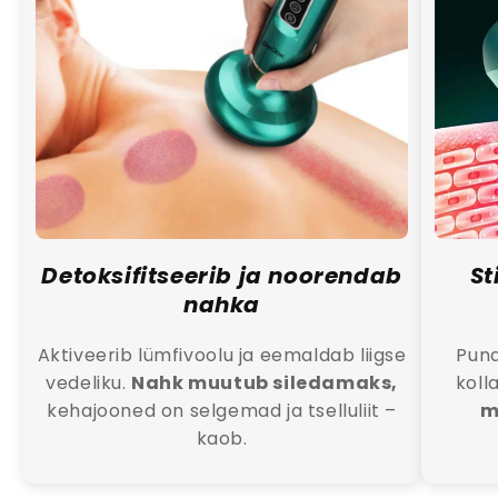
Kas soovite võita
Detoksifitseerib ja noorendab
St
SheGlow kingitust? 🎁
nahka
Täna saavad 3 klienti tagasi kogu
Aktiveerib lümfivoolu ja eemaldab liigse
Puna
tasutud summa
vedeliku.
Nahk muutub siledamaks,
koll
kehajooned on selgemad ja tselluliit –
m
kaob.
Jah, soovin!