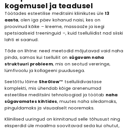
kogemusel ja teadusel
Töötades esteetilise meditsiini kliinikutes üle
13
aasta
, olen iga päev kohanud naisi, kes on
proovinud kõike – kreeme, massaaže ja isegi
spetsiaalseid treeninguid –, kuid tselluliidist nad siiski
lahti ei saanud.
Tõde on lihtne: need meetodid mõjutavad vaid naha
pinda, samas kui tselluliit on
sügavam naha
struktuuri probleem
, mis on seotud vereringe,
lümfivoolu ja kollageeni puudusega.
Seetõttu lõime
SheGlow™
tselluliidivastase
komplekti, mis ühendab kõige arenenumad
esteetilise meditsiini tehnoloogiad ja töötab
naha
sügavamates kihtides
, muutes naha siledamaks,
pinguldamaks ja visuaalselt nooremaks.
Kliinilised uuringud on kinnitanud selle tõhusust ning
eksperdid üle maailma soovitavad seda kui ohutut,