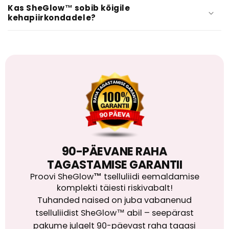
Kas SheGlow™ sobib kõigile
kehapiirkondadele?
90-PÄEVANE RAHA
TAGASTAMISE GARANTII
Proovi SheGlow
™
tselluliidi eemaldamise
komplekti täiesti riskivabalt!
Tuhanded naised on juba vabanenud
tselluliidist SheGlow™ abil – seepärast
pakume julgelt 90-päevast raha tagasi