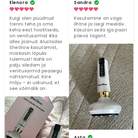
Elenora
Sandra
Kuigi olen püüdnud 
Kasutamine on väga 
trenni teha ja oma 
lihtne ja isegi meeldiv. 
keha eest hoolitseda, 
Kasutan seda iga paari 
on venitusarmid ikka 
päeva tagant.
alles jäänud. Alustades 
SheGlow kasutamist, 
märkasin lõpuks 
tulemust! Nahk on 
palju siledam ja 
venitusarmid peaaegu 
nähtamatud. Kiire 
mõju – ei uskunud, et 
see võimalik on.
Asta