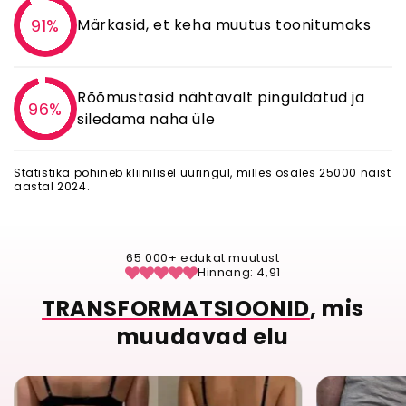
91%
Märkasid, et keha muutus toonitumaks
Rõõmustasid nähtavalt pinguldatud ja
96%
siledama naha üle
Statistika põhineb kliinilisel uuringul, milles osales 25000 naist
aastal 2024.
65 000+ edukat muutust
Hinnang: 4,91
TRANSFORMATSIOONID
, mis
muudavad elu