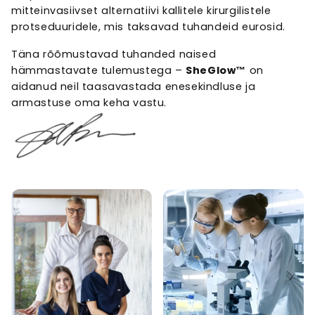
mitteinvasiivset alternatiivi kallitele kirurgilistele
protseduuridele, mis taksavad tuhandeid eurosid.
Täna rõõmustavad tuhanded naised
hämmastavate tulemustega –
SheGlow™
on
aidanud neil taasavastada enesekindluse ja
armastuse oma keha vastu.