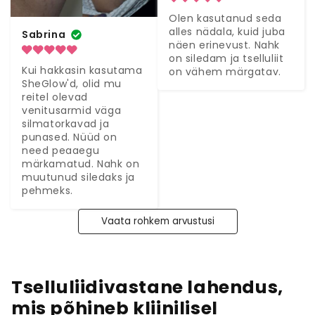
Olen kasutanud seda 
alles nädala, kuid juba 
Sabrina
näen erinevust. Nahk 
on siledam ja tselluliit 
Kui hakkasin kasutama 
on vähem märgatav.
SheGlow'd, olid mu 
reitel olevad 
venitusarmid väga 
silmatorkavad ja 
punased. Nüüd on 
need peaaegu 
märkamatud. Nahk on 
muutunud siledaks ja 
pehmeks.
Vaata rohkem arvustusi
Tselluliidivastane lahendus,
mis põhineb kliinilisel