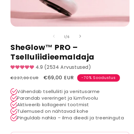
Ava
meedia
kohta
1
/
6
1
modaalselt
SheGlow™ PRO –
Tselluliidieemaldaja
4.9 (2534 Arvustused)
Tavahind
Müügihind
€69,00 EUR
€237,00 EUR
-70% Soodustus
Vähendab tselluliiti ja venitusarme
Parandab vereringet ja lümfivoolu
Aktiveerib kollageeni tootmist
Tulemused on nähtavad kohe
Pinguldab nahka – ilma dieedi ja treeninguta