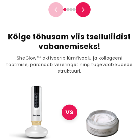
Kõige tõhusam viis tselluliidist
vabanemiseks!
SheGlow™ aktiveerib lümfivoolu ja kollageeni
tootmise, parandab vereringet ning tugevdab kudede
struktuuri.
VS