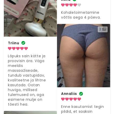
Kohaletoimetamine 
võttis aega 4 päeva.
2
Triinu
Lõpuks sain kätte ja 
proovisin ära. Väga 
meeldis 
massaažiseade, 
tundub vastupidav, 
kvaliteetne ja lihtne 
kasutada. Ootan 
huviga, millised 
Annaliis
tulemused on, aga 
esimene mulje on 
tõesti hea.
Enne kasutamist tegin 
pildid, et saaksin 