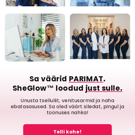
Sa väärid
PARIMAT
.
SheGlow™ loodud
just sulle.
Unusta tselluliit, venitusarmid ja naha
ebatasasused. Sa oled väärt siledat, pingul ja
toonuses nahka!
Telli kohe!