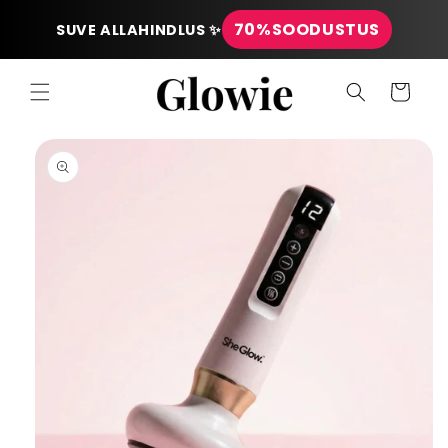
Mine
sisu
70%
SOODUSTUS
SUVE ALLAHINDLUS ✨
juurde
Käru
Jätke
tooteteabe
juurde