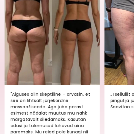
"Alguses olin skeptiline – arvasin, et
„Tsellulii
see on lihtsalt järjekordne
pingul ja 
massaažiseade. Aga juba pärast
Soovitan s
esimest nädalat muutus mu nahk
märgatavalt siledamaks. Kasutan
edasi ja tulemused lähevad aina
paremaks. Mu reied pole kunagi nii