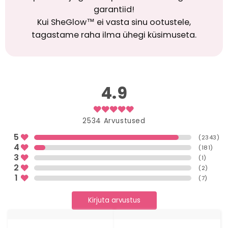
garantiid!
Kui SheGlow™ ei vasta sinu ootustele,
tagastame raha ilma ühegi küsimuseta.
4.9
2534
Arvustused
5
(
2343
)
4
(
181
)
3
(
1
)
2
(
2
)
1
(
7
)
Kirjuta arvustus