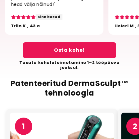
head välja näinud!"
Kinnitatud
Triin K., 43 a.
Heleri M., 
Osta kohe!
Tasuta kohaletoimetamine 1–2 tööpäeva
jooksul.
Patenteeritud DermaSculpt™
tehnoloogia
1
2