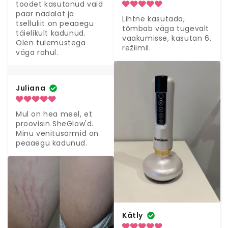
toodet kasutanud vaid 
paar nädalat ja 
Lihtne kasutada, 
tselluliit on peaaegu 
tõmbab väga tugevalt 
täielikult kadunud. 
vaakumisse, kasutan 6. 
Olen tulemustega 
režiimil.
väga rahul.
Juliana
Mul on hea meel, et 
proovisin SheGlow'd. 
Minu venitusarmid on 
peaaegu kadunud.
Kätly