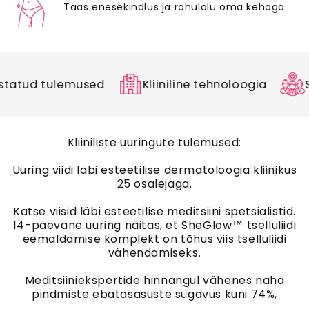
Taas enesekindlus ja rahulolu oma kehaga.
tulemused
Kliiniline tehnoloogia
Spetsial
Kliiniliste uuringute tulemused:
Uuring viidi läbi esteetilise dermatoloogia kliinikus
25 osalejaga.
Katse viisid läbi esteetilise meditsiini spetsialistid.
14-päevane uuring näitas, et
SheGlow™ tselluliidi
eemaldamise komplekt
on tõhus viis tselluliidi
vähendamiseks.
Meditsiiniekspertide hinnangul vähenes naha
pindmiste ebatasasuste sügavus kuni
74%
,