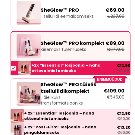
SheGlow™ PRO
€69,00
Tselluliidi eemaldamiseks
€237,00
SheGlow™ PRO komplekt
€89,00
Kiiremaks tulemuseks
€277,00
+2x “Essential” losjoonid – naha
€12,90
ettevalmistamiseks
€60,00
ENIMMÜÜDUD
SheGlow™ PRO täielik
€109,00
tselluliidikomplekt
€545,00
Täielikuks
transformatsiooniks
+ 2x “Essential” losjoonid – naha
€12,90
ettevalmistamiseks
€60,00
+ 2x “Post-Firm” losjoonid – naha
€13,20
pinguldamiseks
€60,00