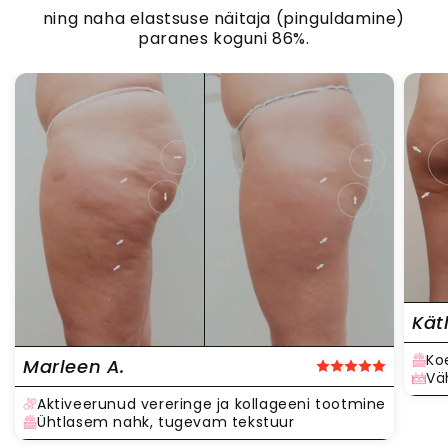
ning naha elastsuse näitaja (pinguldamine)
paranes koguni
86%.
Kät
Ko
Marleen A.
Vä
Aktiveerunud vereringe ja kollageeni tootmine
Ühtlasem nahk, tugevam tekstuur