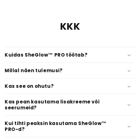
KKK
Kuidas SheGlow™ PRO töötab?
Millal näen tulemusi?
Kas see on ohutu?
Kas pean kasutama lisakreeme või
seerumeid?
Kui tihti peaksin kasutama SheGlow™
PRO-d?