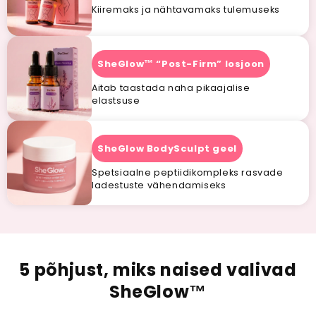
Kiiremaks ja nähtavamaks tulemuseks
SheGlow™ “Post-Firm” losjoon
Aitab taastada naha pikaajalise
elastsuse
SheGlow BodySculpt geel
Spetsiaalne peptiidikompleks rasvade
ladestuste vähendamiseks
5 põhjust, miks naised valivad
SheGlow
™